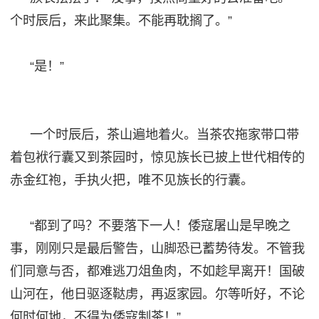
个时辰后，来此聚集。不能再耽搁了。”
“是！”
一个时辰后，茶山遍地着火。当茶农拖家带口带
着包袱行囊又到茶园时，惊见族长已披上世代相传的
赤金红袍，手执火把，唯不见族长的行囊。
“都到了吗？不要落下一人！倭寇屠山是早晚之
事，刚刚只是最后警告，山脚恐已蓄势待发。不管我
们同意与否，都难逃刀俎鱼肉，不如趁早离开！国破
山河在，他日驱逐鞑虏，再返家园。尔等听好，不论
何时何地，不得为倭寇制茶！”