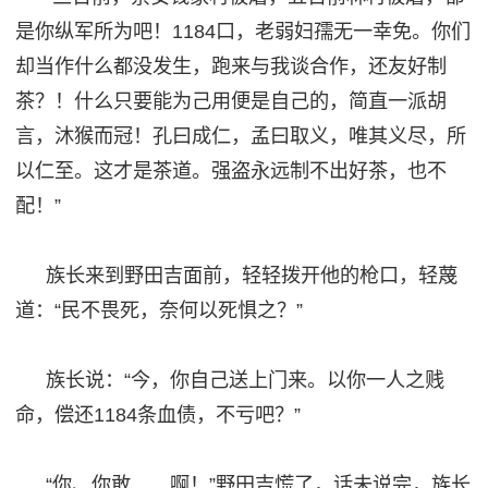
是你纵军所为吧！1184口，老弱妇孺无一幸免。你们
却当作什么都没发生，跑来与我谈合作，还友好制
茶？！什么只要能为己用便是自己的，简直一派胡
言，沐猴而冠！孔曰成仁，孟曰取义，唯其义尽，所
以仁至。这才是茶道。强盗永远制不出好茶，也不
配！”
族长来到野田吉面前，轻轻拨开他的枪口，轻蔑
道：
“民不畏死，奈何以死惧之？”
族长说：
“今，你自己送上门来。以你一人之贱
命，偿还1184条血债，不亏吧？”
“你、你敢……啊！”野田吉慌了，话未说完，族长