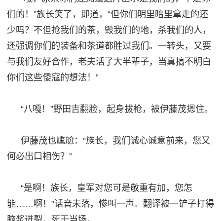
们的！”族长笑了，即道，“但你们明里暗里拿走的还
少吗？不但抢我们的茶，毁我们的地，杀我们的人，
还强调你们的装备和茶道都胜过我们。一转头，又要
与我们友好合作，老夫活了大半辈子，当真搞不明白
你们这些倭寇的想法！”
“八嘎！”野田吉翻脸，起身拔枪，被伊藤茂摁住。
伊藤茂也尴尬：
“族长，我们诚心诚意前来，您又
何必出口相伤？”
“是啊！族长，皇军对您可是敬重有加，您怎
能……啊！”话音未落，惨叫一声。翻译被一铲子打得
脑浆迸裂，死于当场。