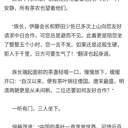
安静，所有茶农也望着他们。
“族长，伊藤会长和野田少佐已多次上山向您友好
请求中日合作，可您总是避而不见。此番更是陪您坐
了整整五个小时，您一言不发。如果还是这般生硬，
拒人于千里，日方可要生气了！”翻译也起身道。
族长端起面前的茶盏轻啜一口，慢慢放下，缓缓
开口：
“自汉以来，便有茶叶销往倭国。唐宋最盛，明
清两朝更是从未间断。二位还要如何友好合作？”
一听有门，三人坐下。
伊藤茂道：
“中国的茶叶一直享誉世界。可惜近百