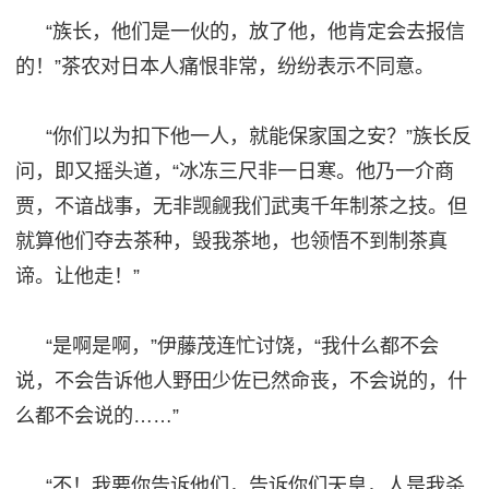
“族长，他们是一伙的，放了他，他肯定会去报信
的！”茶农对日本人痛恨非常，纷纷表示不同意。
“你们以为扣下他一人，就能保家国之安？”族长反
问，即又摇头道，“冰冻三尺非一日寒。他乃一介商
贾，不谙战事，无非觊觎我们武夷千年制茶之技。但
就算他们夺去茶种，毁我茶地，也领悟不到制茶真
谛。让他走！”
“是啊是啊，”伊藤茂连忙讨饶，“我什么都不会
说，不会告诉他人野田少佐已然命丧，不会说的，什
么都不会说的……”
“不！我要你告诉他们，告诉你们天皇，人是我杀