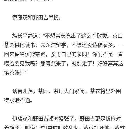
伊藤茂和野田吉呆愣。
族长平静道：
“不想崇安竟出了这么个败类。茶山
茶园供他读书、去东洋留学，不想还没造福家乡，一
回来便给倭寇带路，荼毒自己的家园！你们不是一直
嚷着要见我吗？那既然来了，就别走了！好好算算这
笔茶账！”
话音刚落，茶园、茶厅大门紧闭。茶农将里外围
得水泄不通。
伊藤茂和野田吉顿时紧张了。野田吉更是拔枪对
着族长，叫道：
“如果你们敢乱来，我就打死他，我驻