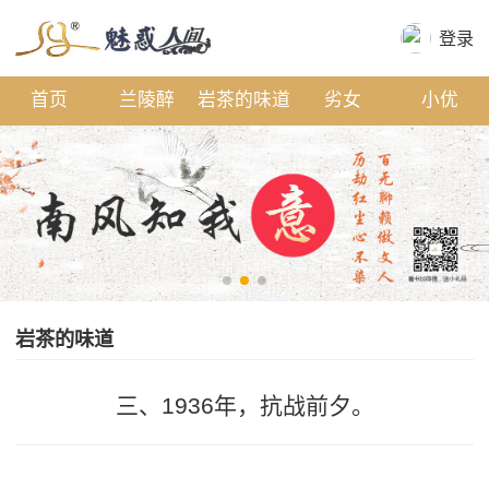
登录
首页
兰陵醉
岩茶的味道
劣女
小优
剧本区
联系
岩茶的味道
三、1936年，抗战前夕。