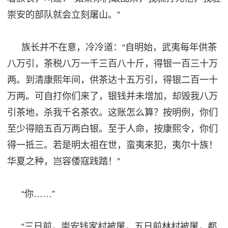
崇安的部队就会立刻屠山。”
族长并不在意，冷冷道：
“自明始，武夷每年供茶
八万引，茶税八万一千三百八十斤，得银一百三十万
两。到清康熙年间，供茶达十五万引，得银二百一十
万两。可自打你们来了，银钱并未增加，却毁我八万
引茶地，杀我千名茶农。这账怎么算？按明例，你们
至少得赔五百万两白银。至于人命，按康熙令，你们
得一抵三。若是明太祖在世，蛮夷来犯，夷尔十族！
华夏之种，岂容倭寇践踏！”
“你……”
“三日前，崇安钱家村被屠，五日前林村被屠，都