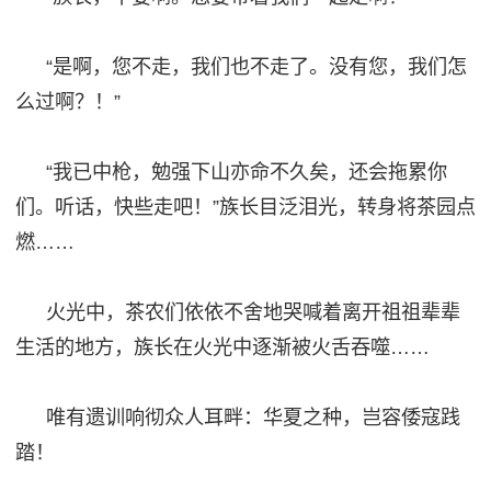
“是啊，您不走，我们也不走了。没有您，我们怎
么过啊？！”
“我已中枪，勉强下山亦命不久矣，还会拖累你
们。听话，快些走吧！”族长目泛泪光，转身将茶园点
燃……
火光中，茶农们依依不舍地哭喊着离开祖祖辈辈
生活的地方，族长在火光中逐渐被火舌吞噬
……
唯有遗训响彻众人耳畔：华夏之种，岂容倭寇践
踏！